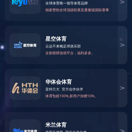
标志杆——三悬臂
Read More