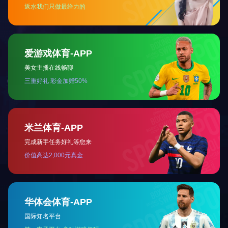
它材料封口好，以便以防止混凝土浇捣时混凝土漏入预埋管
中的沙石，从而造成预埋管堵塞;基础浇捣后，混凝土必须
要养护一段时间，以确保混凝土能达到一定的安装强度及坚
固性。
只有严格的施工才能保证道路监控杆的有效工作，正常
情况下道路监控杆不会出现风吹就倒的现象，不然又要进行
维修，又要二次安装浪费成本。
上一篇：
道路监控杆
下一篇：
监控杆
手机号码
19949181999