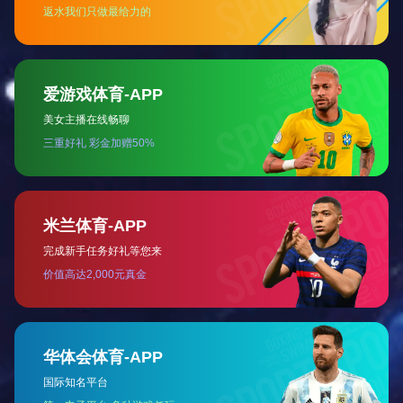
厂
Read More
河南省郑州市南四环标志杆安装现象
河南省郑州市南四环标志杆安装现象
家
Read More
河南省郑州市郑东新区监控杆安装现场
河南省郑州市紫荆山路信号灯杆安装
河南省郑州市某道路F型显示屏框架
河南省郑州市CBD监控安装现场