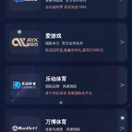
灯、限高架等各种交通方面的灯具。
产品中心
乐动·网站在线注
监控杆
龙门架
册-乐动(中国)
路灯杆
诱导屏杆
红绿灯杆
标志杆
信号杆
通讯塔
高杆灯
限高架
郑
河
监
道
跨
太
河
郑
太
6
州
南
控
路
度
阳
南
州
阳
米
了解更多产品
立即咨询
乐
乐
杆
监
22m
能
诱
红
能
太
动
动
控
高
路
导
绿
路
阳
Read More
历史悠久 业绩案例多 客户认可满意度高
·
·
杆
速
灯
屏
灯
灯
能