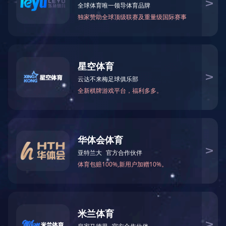
太阳能路灯
浏览次数：5341次
所属分类：路灯杆
发布日期：2020-12-09 14:51:27
咨询热线：19949181999