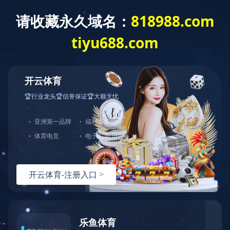
乐动·网站在线注册-乐动(中国)
乐动·网站在线注册
公司简介
乐动·网站在线注册
产品展示
成功案例
厂区展示
当前位置：
>
>
乐动·网站在线注册
产品展示
路灯杆
联系我们