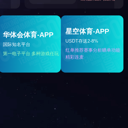
高架
限高架
 More
Read More
页