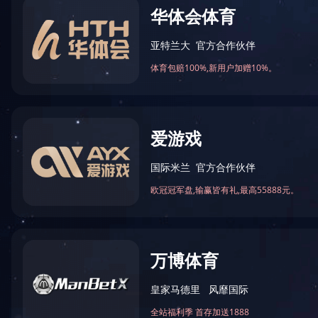
当前位置：
>
>
乐动·网站在线注册
产品展示
限高架
乐动·网站在线注册-乐动(中国)
监
红绿灯杆
标
限高架