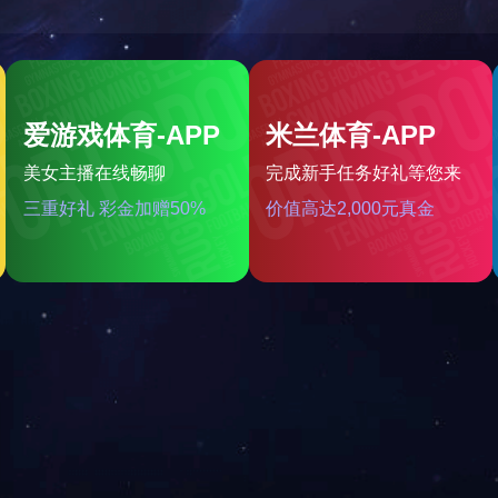
高架
限高架
限
 More
Read More
Read
高架
限高架
 More
Read More
共8条 当前1/1页
乐动·网站在线注册
前一页
1
后一页
尾