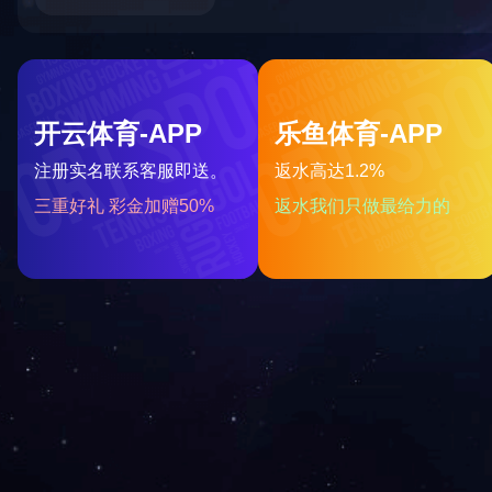
限高架
限
Read More
Read
限高架
限
Read More
Read
手机号码
19949181999