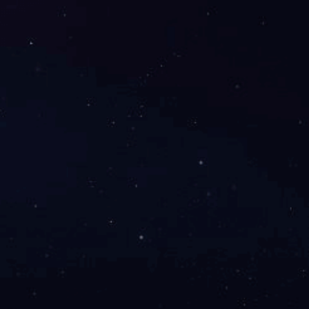
-乐动(中国) 技术支持：