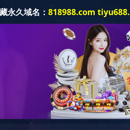
站，如有疑问或合作意向欢迎致电我们！
诚信服务、保证质量
集研发、制造、销售、服务于一体的规模化企业
乐动·网站在线注册
产品展示
成功案例