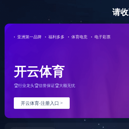
您好，欢迎访问乐动·网站在线注册-乐动(中国) 网
乐动·网站在线注册-乐
公司简介
动(中国)
乐动·网站在线注册