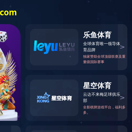
网站地图XML
联系我们
全国咨询热线：
19949181999
厂区展示
联系我们