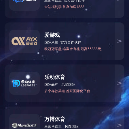
详情
上一篇：
限高架
下一篇：
限高架
手机号码
19949181999
手机号码：19949181999
E-mail：770310006@qq.com
地址：郑州市高新区金梭路32号