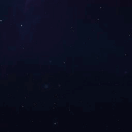
版权所有：乐动·网站在线注册
备案号：