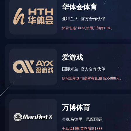
当前位置：
>
>
乐动·网站在线注册
产品展示
标志杆