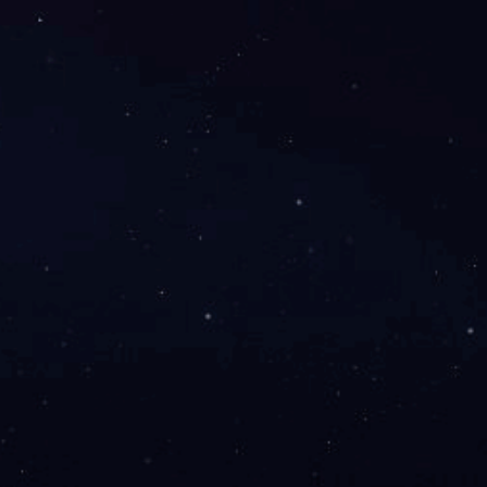
-乐动(中国) 技术支持：