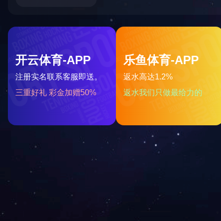
详情
上一篇：
河南龙门架
下一篇：
郑州龙门架