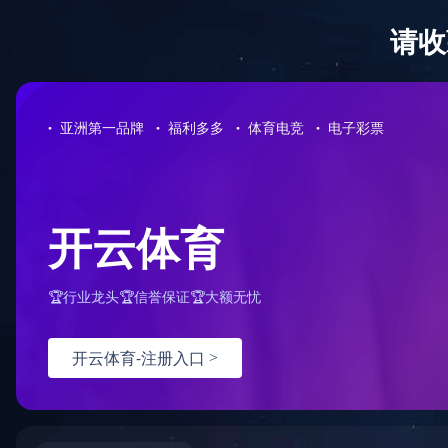
您好，欢迎访问乐动·网站在线注册-乐动(中国) 网
乐动·网站在线注册-乐
公司简介
动(中国)
乐动·网站在线注册