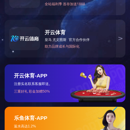
监控立杆已经被广泛的运用到了我们的日常生活中，因
为有了监控立杆我们的生活可以根据有规范性
因为有了监
;
控立杆我们的生活的安全性有了保障。正是因为监控立杆在
我们的生活中起到的作用十分的大，所以想要购买监控立杆
的朋友也十分的多。那么什么样的监控立杆才是*好，*实用
的呢？
我个人觉得*好的监控立杆应该具备如下几个特点：
**点，拥有优质的主杆。一般比较好的监控立杆都是采
用的优质的无缝钢管制作而成的主杆。这样的主杆可以拥有
更强的抗压能力。所以说大家在购买监控立杆的时候一定要
查看监控立杆的主杆的制作材料。
第二点，拥有较厚的管壁。一般比较好的监控立杆都拥
有厚度比较大的管壁，因为厚管壁可以让监控杆具备更好的
抗风能力和承压能力。所以大家在购买监控立杆的时候一定
要对管壁厚度进行了解。