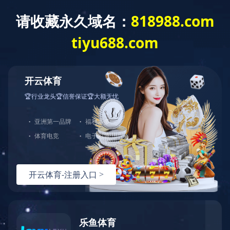
乐动·网站在线注册-乐动(中国)
乐动·网站在线注册
公司简介
乐动·网站在线注册
产品展示
成功案例
厂区展示
当前位置：
>
乐动·网站在线注册
厂区展示
联系我们