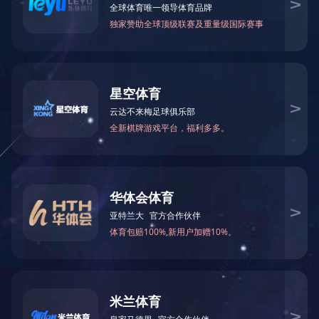
厂区展示
浏览次数：1565次
所属分类：厂区展示
发布日期：2020-12-09 14:03:06
咨询热线：19949181999