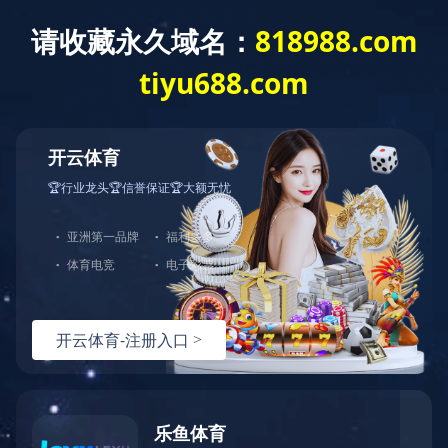
乐动·网站在线注册-乐动(中国)
乐动·网站在线注册
公司简介
乐动·网站在线注册
产品展示
成功案例
厂区展示
当前位置：
>
乐动·网站在线注册
厂区展示
联系我们