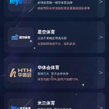
厂区展示
浏览次数：1560次
所属分类：厂区展示
发布日期：2020-12-09 13:59:54
咨询热线：19949181999