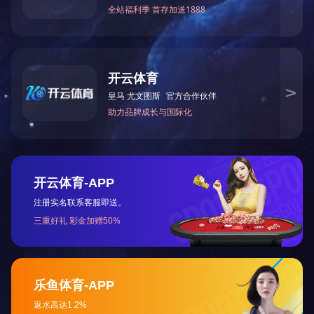
上一篇：
生产车间
下一篇：
厂区展示
手机号码
19949181999
手机号码：19949181999
E-mail：770310006@qq.com
地址：郑州市高新区金梭路32号
版权所有：乐动·网站在线注册-乐动(中国) 技术支持：
备案号：