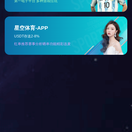
太阳能高杆灯比普通路灯的优势
1、太阳能高杆灯并不需要开沟埋地缆线，总体来说，工程量非常
的小，只需要在地面上安装一个水泥底座，然后再用不锈钢的螺
丝固定上就可以了。2、因为太阳能高杆灯它的资源···
如何提高高杆灯的试用寿命
高杆灯属于一种大型照明产物，由于价格较高很客户都很关心其
应用寿命长短的问题，毕竟是几万元的器械，假如用个三五年就
坏了也很不划算的，那么高杆灯的寿命究竟有多长呢?···
城市中的交通标志杆在日常保护时的要求