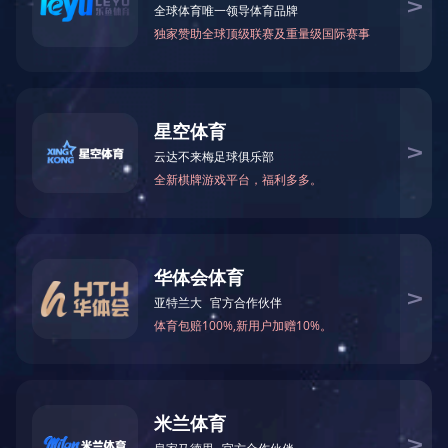
1
、各部位组件固定：
对太阳能路灯灯具进行安装，要求各部位组件固定，太
阳能电池板固定在太阳板支架上，灯头固定到挑臂上，然后
将支架与挑臂固定到主杆，并将连接线穿引到控制箱(电池
箱)。灯杆起吊之前，先检查各部位紧固件是否牢固，灯头
安装是否端正，光源工作是否正常。
2
、调试系统工作：
调试系统工作是否正常运行，松开控制器上与太阳能电