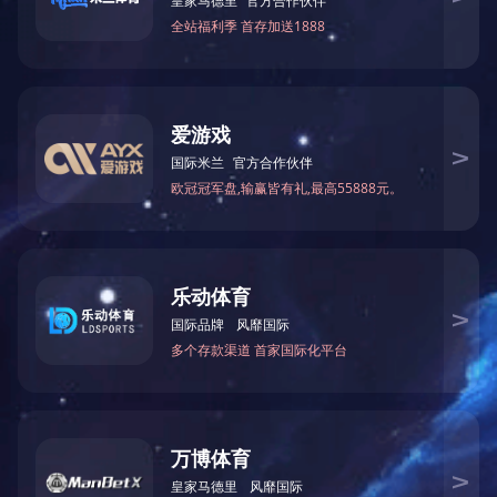
池板连接线，光源正常工作，接上太阳能电池板连接线灯
熄；同时仔细观察控制器上各指示灯的变化，所有数据属于
正常，方可起吊安装。
3
、灯杆起吊时，注意安全防范：
螺丝一定要紧固好，如组件朝阳角度有所偏差，需要上
去调整其朝阳方向完全朝正南。
4
、蓄电池连接控制器：
将蓄电池放进电池箱，按照技术要求将连接线连接到控
制器，先接蓄电池，再接负载，然后接太阳能电池板；接线
操作时一定要注意各路接线与控制器上标明的接线端子不能
接错，正负两极性不能碰撞，不能接反，否则控制器将被损
坏。
5
、再次进行调试系统是否能正常运行：
松开控制器上太阳能电池板连接线，太阳能路灯光源