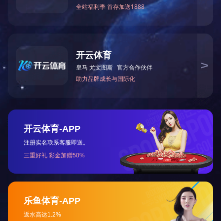
亮，接上太阳能电池板连接线，灯熄；同时仔细观察控制器
上各指示灯的变化，所有数据属于正常，方可封好。
上一篇：
监控立杆安装规范
下一篇：
高杆灯在使用以后可以提供哪些不错的效果
热门资讯
监控杆在我们生活中起到了什么作用
什么样的道路用什么样的路灯杆
使用监控杆有没有标准
电子警察抓拍监控杆的安装要求
制作监控杆要留意的细节问题