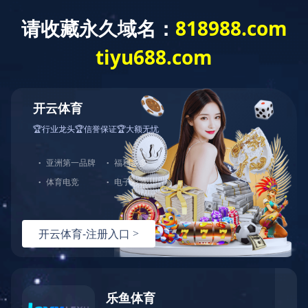
乐动·网站在线注册-乐动(中国)
乐动·网站在线注册
公司简介
乐动·网站在线注册
产品展示
成功案例
厂区展示
当前位置：
>
>
乐动·网站在线注册
乐动·网站在线注册
行业动态
联系我们
太阳能路灯安装注意事项
时间：2024-03-18 16:48:08
点击：1840 次
来源：本站