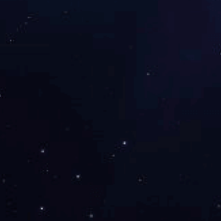
除了以上两个方面作为考虑的重点外，还
抗风能力和足够的承载能力，这些都与灯柱息
因此，在选择时，河南太阳能路灯厂家应
比如2~4m的路灯壁厚至少2.5cm，4 ~ 9
年四季都有风的地区，壁厚要大一些。
一般来说，购买路灯要注意各种细节。前
这样就方便了决定河南太阳能路灯灯柱等
上一篇：
监控杆如何判断是否优质
下一篇：
认知监控杆的抗风和抗震能力有多重要
手机号码
19949181999