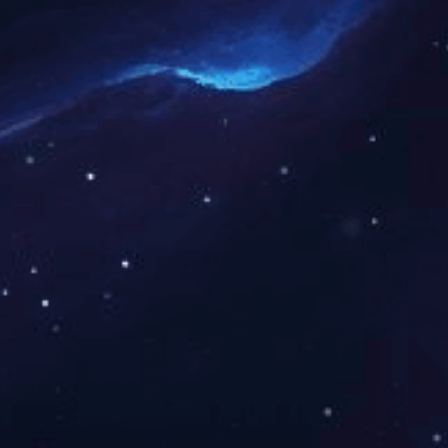
比如热镀锌或冷镀锌，热镀锌处理后的灯
柱。
另外现在常见的还有一些河南太阳能路灯
不过在价格上，和钢制路灯杆相比，就没
还有水泥棒，使用寿命长，强度高，但更
所以用过的大部分都是以前的电线杆或者
3)
壁厚要求