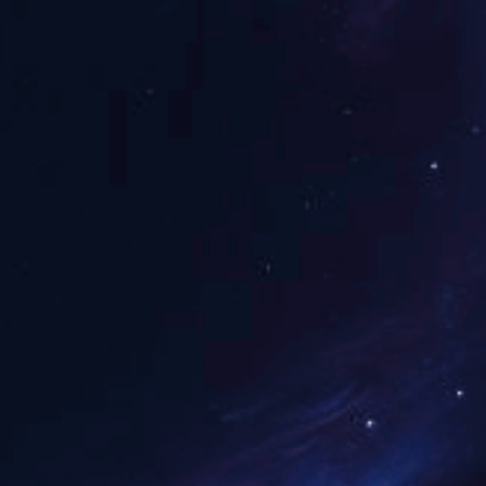
路灯杆的高度决定了路灯的照度，所以选
比如单侧路灯杆的高度≥道路宽度，双侧
的70%，这样才能带来*好的照明效果。
另外，还要考虑路上的交通流量。比如大
当然控制的高度不要偏离标准，看不清的
2)
材料要求材料也是选择太阳能路灯杆的
会直接影响路灯的使用寿命。现在轧制Q2
这种材料本身的防腐性能不能说很好，所