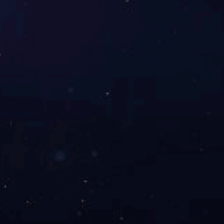
有一些细节是不可忽视的，比如灯柱的壁厚，灯柱是否有足够的
息相关。
根据太阳能路灯的具体安装现场确定其壁厚。
m的路灯壁厚至少4~4.5cm，8 ~ 15m高的路灯壁厚至少6cm。如果一
期要彻底了解太阳能路灯场景安装的方方面面。
方便配置的要求，带给我们*舒适*安全的灯光效果。