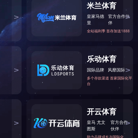
热门资讯
监控杆在我们生活中起到了什么作用
什么样的道路用什么样的路灯杆
使用监控杆有没有标准
电子警察抓拍监控杆的安装要求
制作监控杆要留意的细节问题
制作监控杆要留意的细节问题