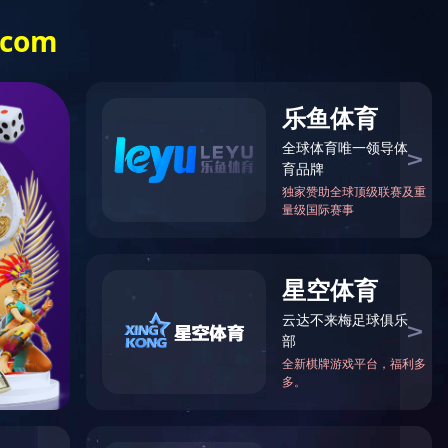
网站地图XML
联系我们
全国咨询热线：
19949181999
厂区展示
联系我们