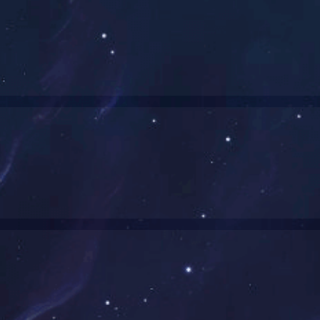
动态
乐动(中国) 这样使用才能用的更长久
站在线注册-乐动(中国) 的使用，尤其是在道路的交叉口等
起到很好的指示作用，这样的话我们在出门的时候也就不需要担
网站在线注册-乐动(中国) 。