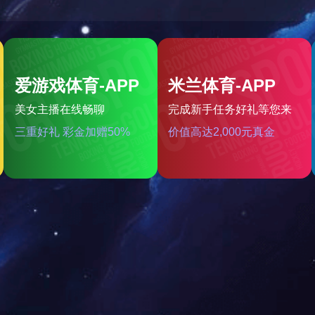
中国) 在交通领域有着很大的意义，正是因为有了它们的使用
是交通工具也就不会随处“乱窜”了。标志杆乐动·网站在线注册
，在我们的生活中可以到处都能看到它们的使用。
很大的改变，就从它们的外形设计上来看与以前的标志杆乐动·
大的改变，这样的话也能够为城市建设做出贡献。现在的交通标志杆