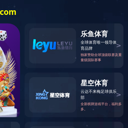
网站地图XML
联系我们
全国咨询热线：
19949181999
厂区展示
联系我们