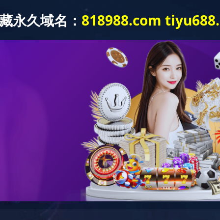
站，如有疑问或合作意向欢迎致电我们！
诚信服务、保证质量
集研发、制造、销售、服务于一体的规模化企业
乐动·网站在线注册
产品展示
成功案例