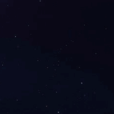
显
乐
志
标
杆