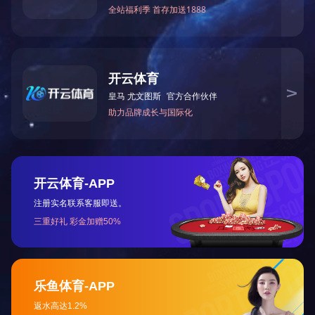
电子警察抓拍监控杆的安装要求
制作监控杆要留意的细节问题
制作监控杆要留意的细节问题
太阳能路灯灯杆是怎么选择的
认知监控杆的抗风和抗震能力有多重要
监控杆件应该如何挑选
安装路灯杆要遵照哪些步骤进行
手机号码
19949181999
手机号码：19949181999
E-mail：770310006@qq.com