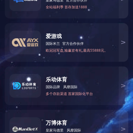
不锈钢监控立杆在硬度方面不及铁制监控立杆，不锈钢
监控立杆硬度低，抗风、抗碰击才干不行，所以不锈钢监控
立杆普通应用于小区安防监控，城市道路等监控工程普通不
会选择运用不锈钢监控立杆！
上一篇：
监控操作台的用处
下一篇：
不同材质的监控杆有什么区别
热门资讯
监控杆在我们生活中起到了什么作用
什么样的道路用什么样的路灯杆
使用监控杆有没有标准