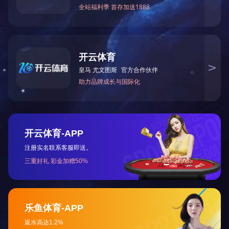
监控杆在我们生活中起到了什么作用
什么样的道路用什么样的路灯杆
使用监控杆有没有标准
电子警察抓拍监控杆的安装要求
制作监控杆要留意的细节问题
制作监控杆要留意的细节问题
太阳能路灯灯杆是怎么选择的
认知监控杆的抗风和抗震能力有多重要
监控杆件应该如何挑选
安装路灯杆要遵照哪些步骤进行