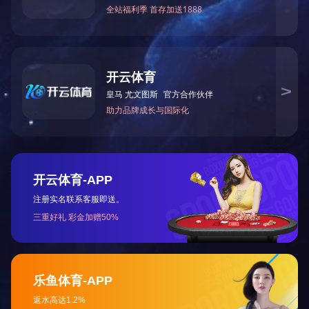
使用监控杆有没有标准
电子警察抓拍监控杆的安装要求
制作监控杆要留意的细节问题
制作监控杆要留意的细节问题
太阳能路灯灯杆是怎么选择的
认知监控杆的抗风和抗震能力有多重要
监控杆件应该如何挑选
安装路灯杆要遵照哪些步骤进行
手机号码
19949181999