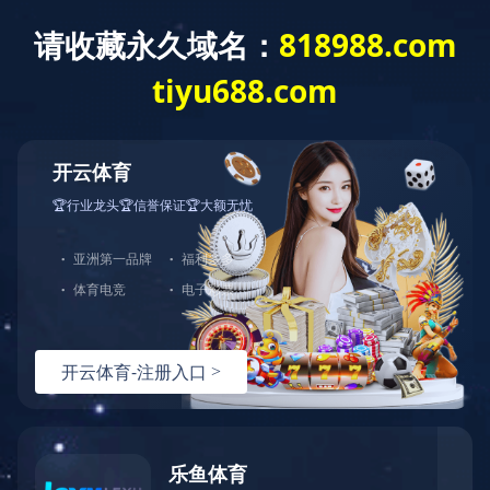
乐动·网站在线注册-乐动(中国)
乐动·网站在线注册
公司简介
乐动·网站在线注册
产品展示
成功案例
厂区展示
当前位置：
>
>
乐动·网站在线注册
乐动·网站在线注册
乐动·网站在线注册
联系我们
乐动·网站在线注册-乐动(中国) 设计结
构紧凑，可容性高，功能多样
时间：2021-03-19 17:37:23
点击：1830 次
来源：本站