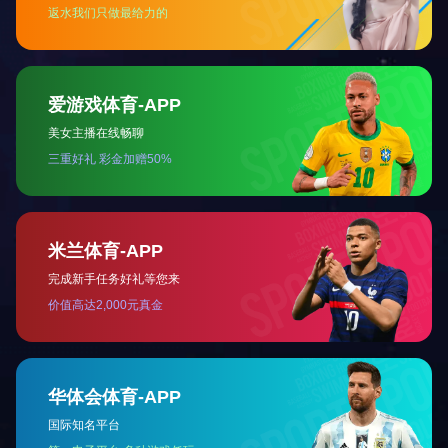
制作监控杆要留意的细节问题
太阳能路灯灯杆是怎么选择的
认知监控杆的抗风和抗震能力有多重要
监控杆件应该如何挑选
安装路灯杆要遵照哪些步骤进行
手机号码
19949181999
手机号码：19949181999
E-mail：770310006@qq.com
地址：郑州市高新区金梭路32号
版权所有：乐动·网站在线注册-乐动(中国) 技术支持：