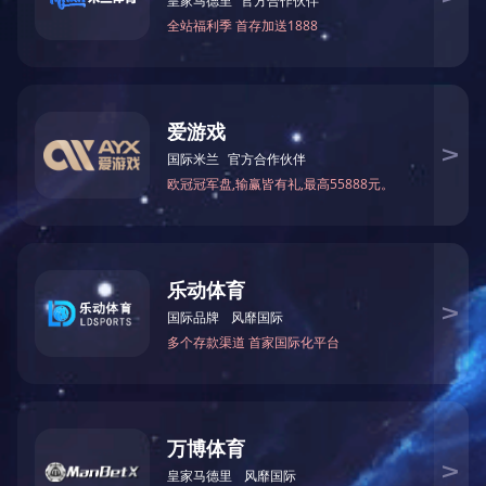
但它们也有一些不同之处，其中一些如下:
1
、不锈钢监控杆和铁监控杆的尺寸有一些变化。不锈
钢通常尺寸很小。一般90管，115管等。只能用铁做八角形
的材料。因此，含铁材料制成的监测棒市场更加灵活。
2.
*大的区别就是材料的价格。不锈钢的价格是铁的几
倍，尤其是304不锈钢的价格*贵。如果投资生产不锈钢监控
杆，会比铁显示器好。
3.
不锈钢监控杆硬度低，抗风抗冲击能力不足。所以小
区安全监测一般用不锈钢监控杆而城市道路监测项目一般不
用。
4.
不锈钢不需要镀锌喷涂进行防腐防锈处理。不锈钢监
控杆本身防腐防锈能力强，工艺比铁简单。但由于不锈钢耐