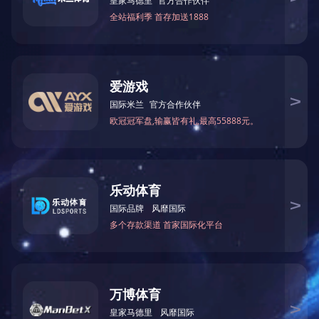
公路龙门架:
主要是限制车身的高度和司机可以行驶的速度。
1.
由于镇上道路交通狭窄，过高过快的车体在镇上行驶
时可能会造成交通事故。因此，桅杆的高度限制被设置为强
制性警告限制，以确保城市道路交通的安全。
为了减少高架龙门架的监控，提高城市交通和文明驾驶
的宣传，可以在相应的监控限位龙门架上放置城市文明的广
告，使高架龙门架可以限制车辆高度，降低行驶速度。为了
保证城市道路交通的安全，对高度受限的龙门架进行监控也
很美观，可以增强司机的文明驾驶能力和城市文明宣传能
力。
材料和部件:
公路龙门架:主要材料有GB-Q235、GB-Q345、GB-
16Mn、合金钢等。
公路龙门架:横梁、立柱、底盘、导向梁、支点及相应