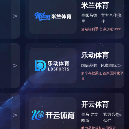
热门资讯
监控杆在我们生活中起到了什么作用
什么样的道路用什么样的路灯杆
使用监控杆有没有标准
电子警察抓拍监控杆的安装要求
制作监控杆要留意的细节问题
制作监控杆要留意的细节问题