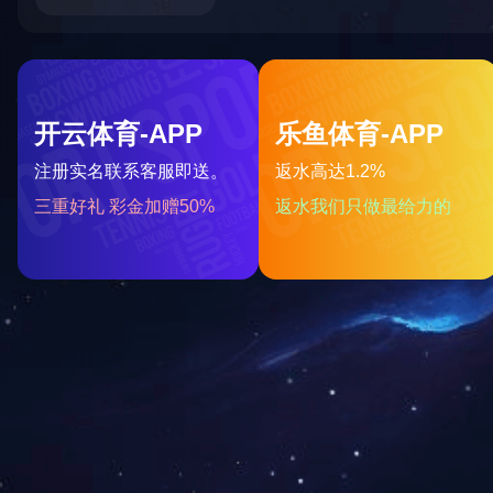
停车场高杆灯因为照明的面积非常大，而
如今在大型的停车场应用非常广泛，而且还有
大显著特点。
1
、外形简洁大方
外形是非常简约大方的，以简约时尚为设
使用。
2
、适用长期户外使用
停车场高杆灯采用的是优质铝合金材质，
化，具有很好的耐腐蚀性，特别适合长期在户
3
、光线柔和，不刺眼
采用的是优质高透光率的PC透光材料，
眼，实用性非常强。
4
、使用效率高