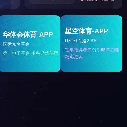
太阳能路灯灯杆是怎么选择的
认知监控杆的抗风和抗震能力有多重要
监控杆件应该如何挑选
安装路灯杆要遵照哪些步骤进行