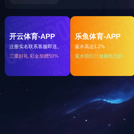
除了螺栓以外的紧固件都要接纳不锈钢的
的时候，要加垫片，或者是弹簧垫。紧固后的
路灯杆基础内要预留出收支电缆的穿线管