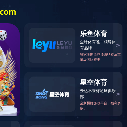
网站地图XML
联系我们
全国咨询热线：
19949181999
厂区展示
联系我们