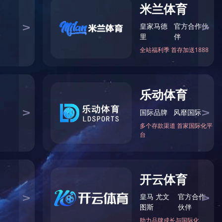
热门资讯
监控杆在我们生活中起到了什么作用
什么样的道路用什么样的路灯杆
杆
使用监控杆有没有标准
电子警察抓拍监控杆的安装要求
制作监控杆要留意的细节问题
制作监控杆要留意的细节问题