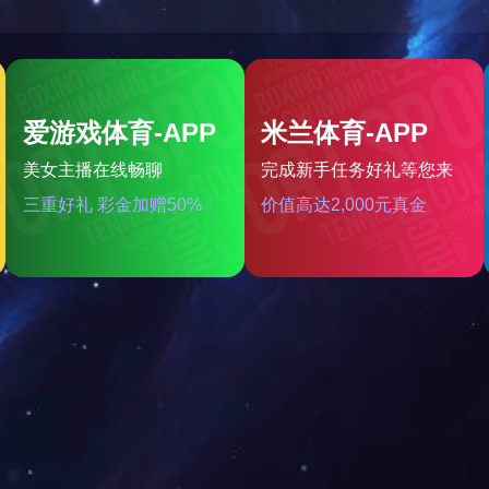
材质，这样的材质使用时间久，而且容易操纵。此外在紧固螺母
螺丝暴露螺母的距离不得少于两个螺距。
，这些穿线管1般为接纳热镀锌钢管，同时还要标出底子的配筋