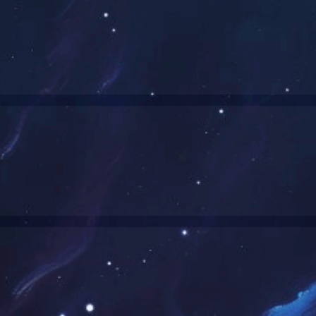
动态
项
照明中。路灯杆的X能主要取决于它的基础预埋，，那么，路灯
路灯杆的和重量有直接的关系，在设计和制作路灯杆的时候，这