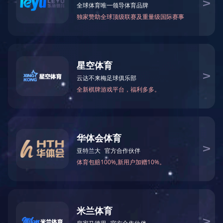
监控立杆是重庆监控立杆厂的产品之一，监控立杆具备
了非常好的质量，而且价钱也非常便宜，受到了更多百姓们
的喜爱，那么对于道路安装监控立杆来讲应该怎么去安装
呢?
在预埋的时候一定要将地笼固定住，在固定的时候一定
要保证钢筋笼的顶板一定要和水平的方向一致，在预埋的时
候一定要保证气泡是在居中的位置，在预埋监控立杆的时候
一定要将混凝土固定住，这样才能保证监控立杆在使用的时
候不出现摇晃的情况，保证立杆在预埋的时候更加的稳定，
也是给百姓的健康提供有利保障的基础。