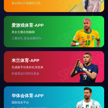
制作监控杆要留意的细节问题
太阳能路灯灯杆是怎么选择的
认知监控杆的抗风和抗震能力有多重要
监控杆件应该如何挑选
安装路灯杆要遵照哪些步骤进行
手机号码
19949181999
手机号码：19949181999
E-mail：770310006@qq.com
地址：郑州市高新区金梭路32号