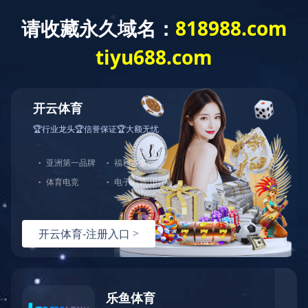
乐动·网站在线注册-乐动(中国)
乐动·网站在线注册
公司简介
乐动·网站在线注册
产品展示
成功案例
厂区展示
当前位置：
>
>
乐动·网站在线注册
乐动·网站在线注册
乐动·网站在线注册
联系我们
led高杆灯线缆选择
时间：2024-06-26 00:40:36
点击：1417 次
来源：本站