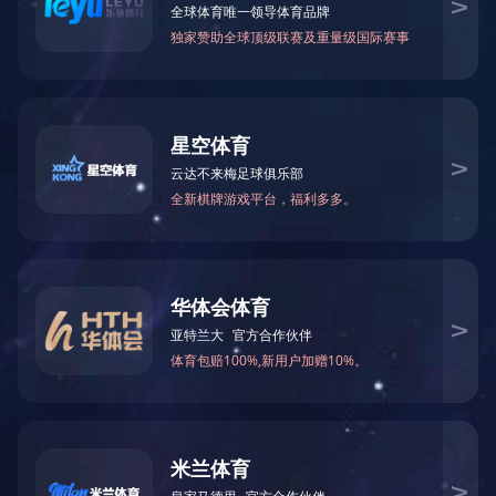
高杆灯适用于广场、公路、体育馆、立交桥灯等宽敞的
场所，由于LED路灯高度很高一般高度都在15-25米，所以
在装置时一定不能马虎，防止不必要的返工。*近有一个客
户在做高杆灯基础时问led高杆灯线缆选择及保护接下来华
可LED路灯厂家给大家做个详细的分析：
LED路灯电缆的选择电缆截面的选择，
**。通常情况下，当线路距离不长、电流较大时，可以
依照电线、电缆的平安载流量选择截面，然后再依照允许电
压损失校验。当线路距离长达几百米以上时，
第二。要考虑按允许电压损失来选择截面，然后按平安
载流量及机械强度要求校验截面。路灯厂家对于地形起伏较
大、挡距较大的线路，