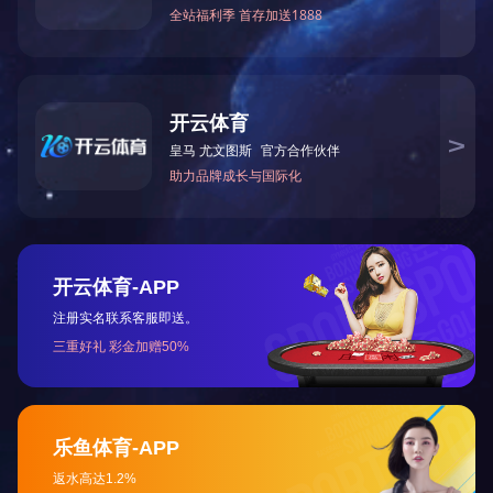
什么样的道路用什么样的路灯杆
使用监控杆有没有标准
电子警察抓拍监控杆的安装要求
制作监控杆要留意的细节问题
制作监控杆要留意的细节问题
太阳能路灯灯杆是怎么选择的
认知监控杆的抗风和抗震能力有多重要
监控杆件应该如何挑选
安装路灯杆要遵照哪些步骤进行
手机号码
19949181999