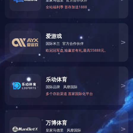
上一篇：
公路标志杆都用在什么地方？
下一篇：
太阳能路灯的几大优势
热门资讯
监控杆在我们生活中起到了什么作用
什么样的道路用什么样的路灯杆
使用监控杆有没有标准
电子警察抓拍监控杆的安装要求
制作监控杆要留意的细节问题
制作监控杆要留意的细节问题
太阳能路灯灯杆是怎么选择的