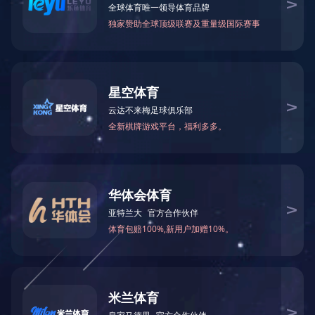
公路龙门架是用于公路交通的一种架子，因为两柱像两
条龙盘的柱子，又用于公路交通，故形象而曰公路龙门架
公路龙门架主要有限制行车车体的高度和行车驾驶人员
道路指示。
1.
由于城市内部的道路交通繁忙，过高的车体在城市内
部行驶容易引发交通事故，故设置限公路龙门架给予车辆高
度强制警示限制，以保障城市道路安全运行。
2
为了降低不必要的道路标杆设置，同时在相应的限高
龙门架安置道路交通标志牌，公路龙门架不仅能起到限制车
体高度同时，能给予行车人员道路驾驶指示作用，也美观
了，美化道路交通设施.