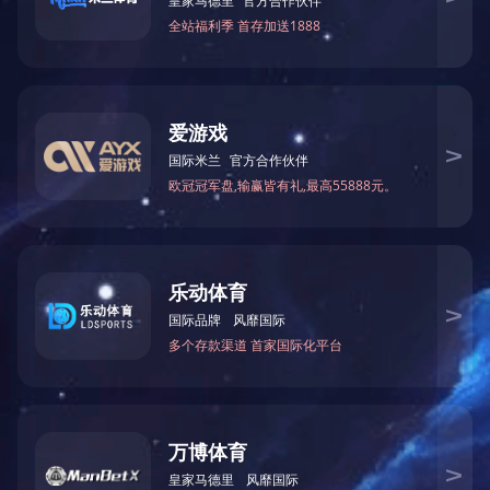
上一篇：
道路监控杆的生产需要注意哪些问题呢？
下一篇：
公路标志杆都用在什么地方？
热门资讯
监控杆在我们生活中起到了什么作用
什么样的道路用什么样的路灯杆
使用监控杆有没有标准
电子警察抓拍监控杆的安装要求
制作监控杆要留意的细节问题
制作监控杆要留意的细节问题
太阳能路灯灯杆是怎么选择的