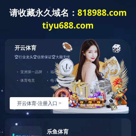
乐动·网站在线注册-乐动(中国)
乐动·网站在线注册
公司简介
乐动·网站在线注册
产品展示
成功案例
厂区展示
当前位置：
>
>
乐动·网站在线注册
乐动·网站在线注册
乐动·网站在线注册
联系我们
监控杆在户外使用注意事项
时间：2023-02-24 10:02:49
点击：1261 次
来源：本站