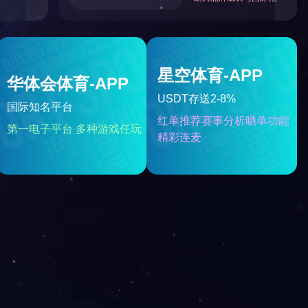
太阳能路灯灯杆是怎么选择的
认知监控杆的抗风和抗震能力有多重要
监控杆件应该如何挑选
安装路灯杆要遵照哪些步骤进行