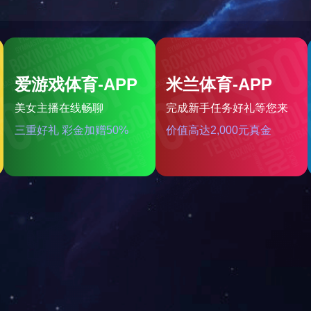
料制成的金属板或文字的外表情况。病院标识标牌，校园标识标
牌，铭牌、标牌、科室牌、房子、广告牌等的描绘识别系统的运
不得靠近设备的带电部分或阻遏设备的工作情况，也可用于教训
他安全项目。
防，通讯，限速等。
共信息，消防安全，现场施工，工地安全，安全出产，煤矿安全