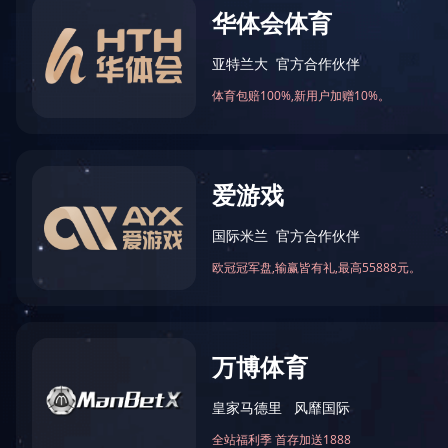
当前位置：
>
>
乐动·网站在线注册
乐动·网站在线注册
乐动·
监控立杆按作用可以分为哪些
时间：2022-03-21 14:03:59
点击：1443 次
来源：本站
（1）可以按材料分为;塑料板，徽章，
（PVC），夜光标牌。
（2）按监控杆地址的运用环境可分为：
标牌，夜光标牌，高光车牌，公共信息符号，