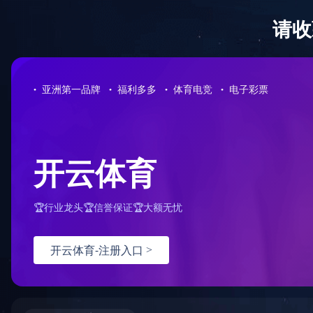
您好，欢迎访问乐动·网站在线注册-乐动(中国) 网
乐动·网站在线注册-乐
公司简介
动(中国)
乐动·网站在线注册