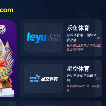
网站地图XML
联系我们
全国咨询热线：
19949181999
厂区展示
联系我们