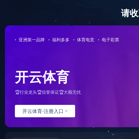
您好，欢迎访问乐动·网站在线注册-乐动(中国) 网
乐动·网站在线注册-乐
公司简介
动(中国)
乐动·网站在线注册