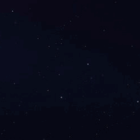
-乐动(中国) 技术支持：