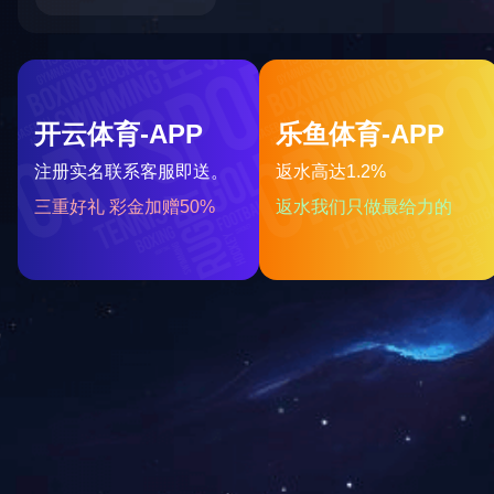
1
、监控杆高度5-15米，主杆由大型折弯机
2
、材质：监控杆材质为优质低硅碳钢Q235A
准：GB699-88。
3
、焊接工艺：整个监控杆体应无任何一
无任何焊接缺陷，须提供焊接探伤报告，焊接标准依据：
7000.5-1996。。
5
、监控杆热镀锌工艺：应采用热浸酸内外表面
使用寿命应不低于30年，镀锌表面应光滑美
告。
6
、喷塑工艺：喷塑应采用户外纯聚脂塑
强烈的太阳紫外线，抗紫外线，使应沿湖城市及重
ASTMD3359－83标准。提供喷塑检测报告。
方格）不起皮，不脱落。表面平整光滑，色泽
7
、设计能力
a.
按承受相应风速要求，提供根据灯杆造