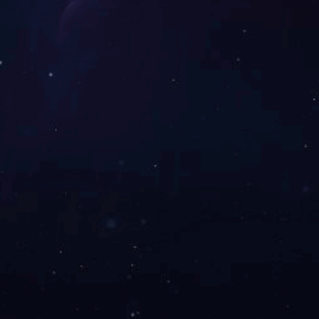
合国家相应标准。
版权所有：乐动·网站在线注册
备案号：