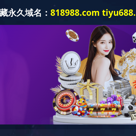
站，如有疑问或合作意向欢迎致电我们！
诚信服务、保证质量
集研发、制造、销售、服务于一体的规模化企业
乐动·网站在线注册
产品展示
成功案例