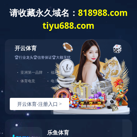
乐动·网站在线注册-乐动(中国)
乐动·网站在线注册
公司简介
乐动·网站在线注册
产品展示
成功案例
厂区展示
当前位置：
>
>
乐动·网站在线注册
乐动·网站在线注册
乐动·网站在线注册
联系我们
如何制作高质量的监控杆呢？
时间：2021-02-22 16:34:08
点击：1608 次
来源：本站