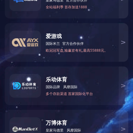
上一篇：
监控杆件应该如何挑选
下一篇：
高杆灯与普通中杆路灯之间的区别
热门资讯
监控杆在我们生活中起到了什么作用
什么样的道路用什么样的路灯杆
使用监控杆有没有标准
电子警察抓拍监控杆的安装要求