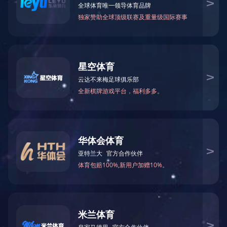
路灯灯杆的防腐蚀处理:因为太阳能路灯灯杆是金属材
料,金属材料时间长了,价值处于室外,太阳能路灯会出现生锈
或者腐蚀的情况。
路灯一般的处理方法是在表面有静电涂装技术,在表面
涂一层隔离漆.这样不仅可以解决腐蚀生锈的问题,还可以满
足客户对路灯颜色的要求。