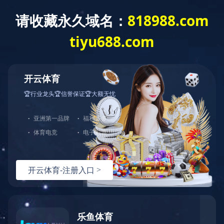
乐动·网站在线注册-乐动(中国)
乐动·网站在线注册
公司简介
乐动·网站在线注册
产品展示
成功案例
厂区展示
当前位置：
>
>
乐动·网站在线注册
乐动·网站在线注册
乐动·网站在线注册
联系我们
路灯杆防腐蚀处理
时间：2021-02-21 10:51:38
点击：1583 次
来源：本站