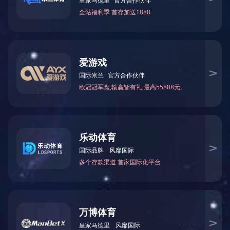
好了言归正传，有朋友问到小编，路灯杆安装高度怎么计
算？下面请看郑州路灯杆小编给大家准备的路灯高度计算公
式。
计算公式
根据照度的定义式，E=Φ／A
(1)
式中，A—被照射面积，m2