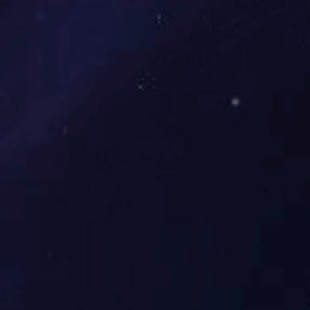
已知LED路灯配置在主干道，选低档值Eav=20 lx，路面实际
宽度Ws为15m，LED路灯防护等级为IP54，路灯间距S为
30m，路灯安装高度约12m,悬挑长度为1.5m,灯仰角15°，双
侧对称排列。
由表2确定k=0.65；
由表3计算Weff = Ws-2*XL=15-2*1.5=12m；
由表4核查H=12m≥0.5 Weff=6m；S=30m≤3H=36m符合规
定；
由前述知，道路灯双侧对称排列时N=2；
查表1，因W/H=12/12=1对应的15°仰角总“利用系数”为
0.72；
带入公式（4）
F = Eav*Weff*S
／