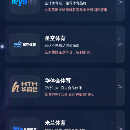
因为市政照明系统和亮化工程的不断建设，现在不管是农村
还是城市，大大小小的道路几乎都已经安装了路灯产品，全
国目前亮化范围达到百分之70多。路灯的安装为我们的出行
和娱乐提供了保障，也为枯燥的道路中增添一抹亮丽的风
景。但是目前路灯行业竞争非常激烈，很多厂家都为了拼价
格来拉低产品质量，这样的产品千万不要购买，用几年就坏
了，更换反而投入成本更大。如果想要批发建议还是到厂家
进行购买。神州交通从事路灯行业十余年，有独立的研发团
队和设计系统，全面的招投标资质，签署合同实力保障。