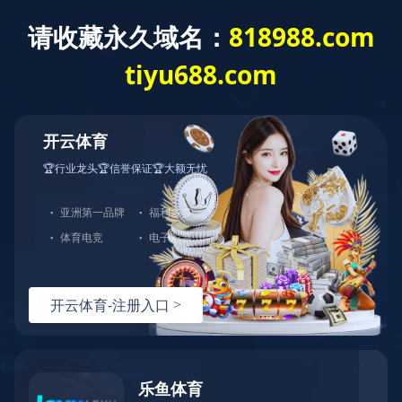
乐动·网站在线注册-乐动(中国)
乐动·网站在线注册
公司简介
乐动·网站在线注册
产品展示
成功案例
厂区展示
当前位置：
>
>
乐动·网站在线注册
乐动·网站在线注册
乐动·网站在线注册
联系我们
路灯杆安装高度如何计算？
时间：2020-12-30 08:54:58
点击：2585 次
来源：本站