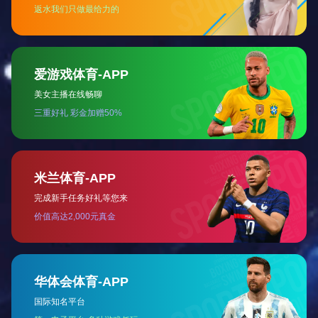
所以公式（2）在考虑以上因素后，为：
Eav=F*U*k*N
／(W*S)
(3)
这就是“利用系数”法计算平均照度的公式。
实际工程计算中，一般路面的平均照度标准是有要求的，也
就是说Eav是已知的。而较多是要计算满足需要路灯的额定
光通量F。将公式（3）公式变形后为：
F = Eav*W*S
／(U*k*N)
(4)
注意，公式中W应是路面的有效宽度，路面有效宽度的计
算见表3。
6
、路面平均照度要求
CJJ45
规定的机动车交通道路照明标准值（维持值）见表5：
表5机动车交通道路照明标准值（维持值）