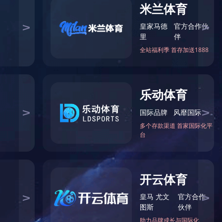
) 合作案例
们