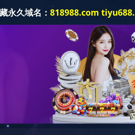
站，如有疑问或合作意向欢迎致电我们！
诚信服务、保证质量
集研发、制造、销售、服务于一体的规模化企业
乐动·网站在线注册
产品展示
成功案例