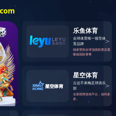
网站地图XML
联系我们
全国咨询热线：
19949181999
厂区展示
联系我们