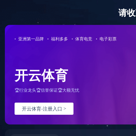
您好，欢迎访问乐动·网站在线注册-乐动(中国) 网
乐动·网站在线注册-乐
公司简介
动(中国)
乐动·网站在线注册