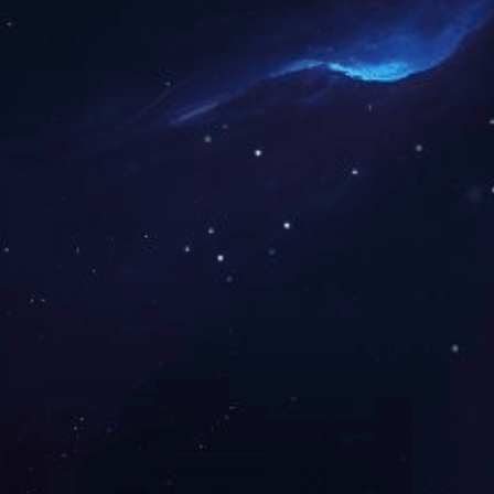
河南乐动·网站在线注册-乐动(中国) 分为单悬
等。当然也有一部分地区会采用等径乐动·网站在