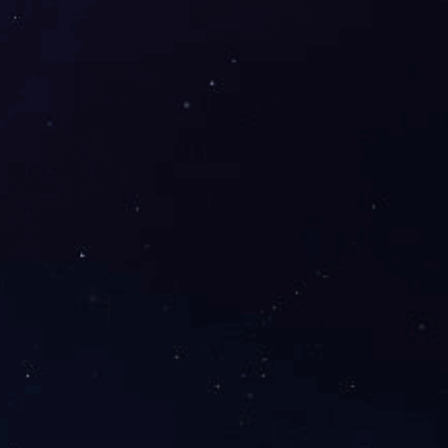
用于道路监控方面。测速监控、电子抓拍、治安监控
圆管立杆的成本。