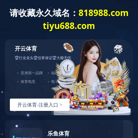
乐动·网站在线注册-乐动(中国)
乐动·网站在线注册
公司简介
乐动·网站在线注册
产品展示
成功案例
厂区展示
当前位置：
>
乐动·网站在线注册
厂区展示
联系我们