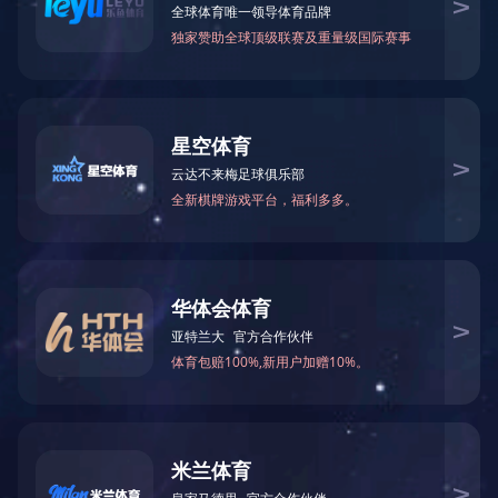
厂区展示
浏览次数：1594次
所属分类：厂区展示
发布日期：2020-12-09 14:03:39
咨询热线：19949181999