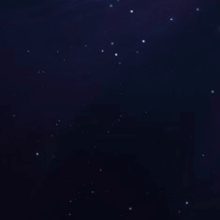
监控杆——6+14米（蓝黄白三色）
监控杆，是用于室外监控摄像机安装的柱状
筋符合国标及受风要求。
上一篇：
乐动·网站在线注册-乐动(中国)
下一篇：
监控乐动·网站在线注册-乐动(中国)
手机号码
19949181999