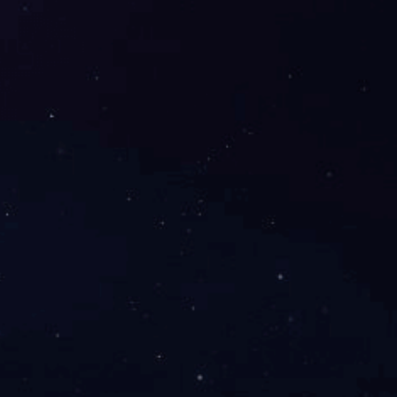
情况所有监控杆预埋件混凝土为C25砼，所配钢