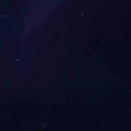
支架道路监控通常使用高度6米横臂1米来进行制作。没有特殊