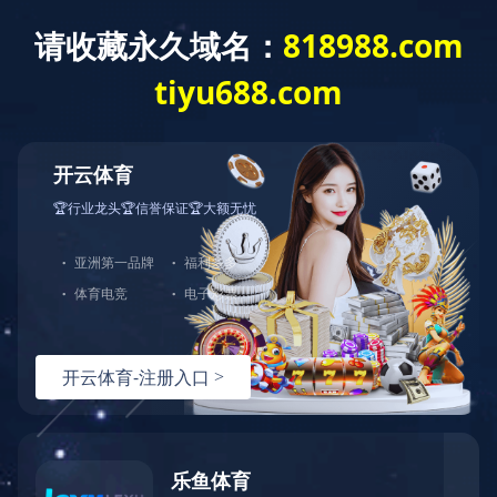
乐动·网站在线注册-乐动(中国)
乐动·网站在线注册
公司简介
乐动·网站在线注册
产品展示
成功案例
厂区展示
当前位置：
>
>
乐动·网站在线注册
产品展示
高杆灯
联系我们