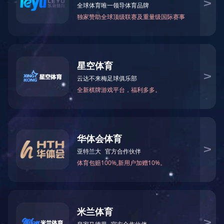
球场高杆灯
浏览次数：1937次
所属分类：高杆灯
发布日期：2020-12-09 13:56:36
咨询热线：19949181999