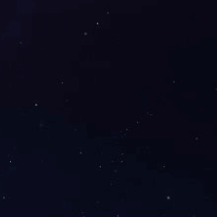
用户选择地平面或楼顶铁塔，均起到架高通讯天
点办公大楼的双重功效。主要用于架设移动通信天