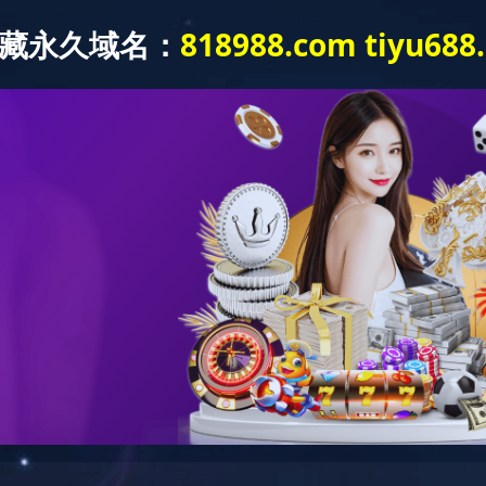
站，如有疑问或合作意向欢迎致电我们！
诚信服务、保证质量
集研发、制造、销售、服务于一体的规模化企业
乐动·网站在线注册
产品展示
成功案例