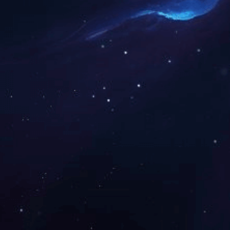
通讯塔属于信号发射塔的一种，也叫信号发射塔
线，增加通讯或电视发射信号服务半径，达到理
线，微波。塔体一般采用四柱角钢或钢管结构，设
技术参数符合以下规定设计风速：30M/S（
裹冰：5mm-7mm（各地区不同）
抗震烈度：8°
适宜温度：-35℃∽45℃
垂直偏差：＜1/1000
接地电阻：≤4Ω
通讯塔防腐处理：塔体钢构件热镀锌防腐处理
通讯塔主要功能：支持信号发射，为信号发射天
上一篇：
河南通讯塔价格
下一篇：
郑州通讯塔价格