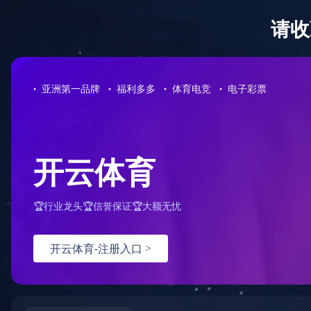
您好，欢迎访问乐动·网站在线注册-乐动(中国) 网
乐动·网站在线注册-乐
公司简介
动(中国)
乐动·网站在线注册