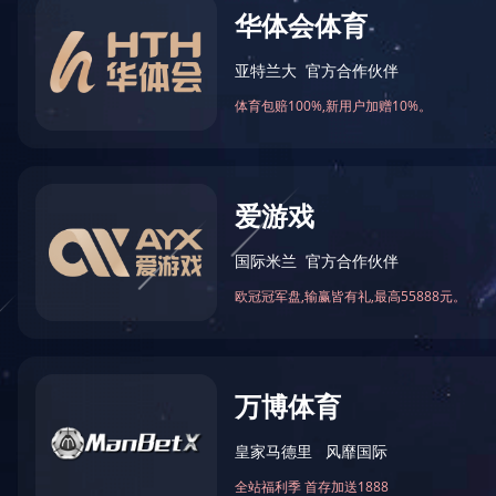
当前位置：
>
>
乐动·网站在线注册
产品展示
通讯塔