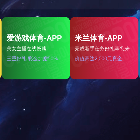
或通信铁塔。在现代通讯及广播电视信号发射塔工程建设当中，无论
想的专业通讯效果。另外楼顶还起到大楼的防雷接地、航空警示及装