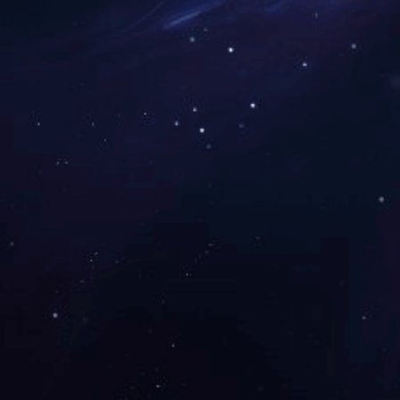
线，微波。塔体一般采用四柱角钢或钢管结构，设
技术参数符合以下规定设计风速：30M/S（
裹冰：5mm-7mm（各地区不同）
抗震烈度：8°
适宜温度：-35℃∽45℃
垂直偏差：＜1/1000
接地电阻：≤4Ω
通讯塔防腐处理：塔体钢构件热镀锌防腐处理
通讯塔主要功能：支持信号发射，为信号发射天
上一篇：
河南通讯塔
下一篇：
没有了！