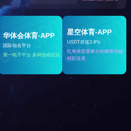
用户选择地平面或楼顶铁塔，均起到架高通讯天
点办公大楼的双重功效。主要用于架设移动通信天