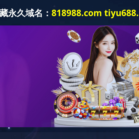
站，如有疑问或合作意向欢迎致电我们！
诚信服务、保证质量
集研发、制造、销售、服务于一体的规模化企业
乐动·网站在线注册
产品展示
成功案例