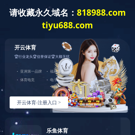
乐动·网站在线注册-乐动(中国)
乐动·网站在线注册
公司简介
乐动·网站在线注册
产品展示
成功案例
厂区展示
当前位置：
>
>
乐动·网站在线注册
产品展示
诱导屏杆
联系我们