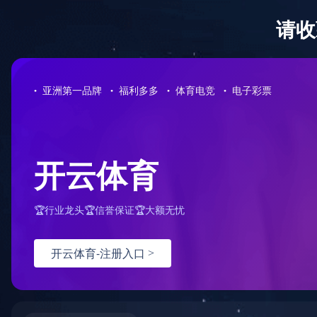
您好，欢迎访问乐动·网站在线注册-乐动(中国) 网
乐动·网站在线注册-乐
公司简介
动(中国)
乐动·网站在线注册