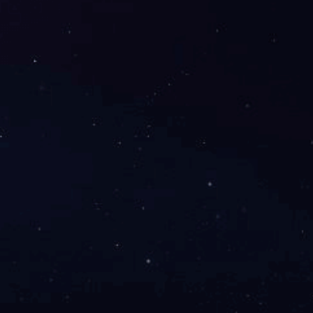
面缺陷存在，锌层厚度达到85um以上，镀锌层
-乐动(中国) 技术支持：