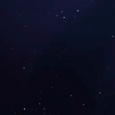
河南路杆灯厂家灯杆防腐处理为热镀锌，。镀锌层
附着力应符合GB2694-98标准，灯杆的抗风能力
上一篇：
郑州路灯杆
下一篇：
郑州路灯杆厂家
手机号码
19949181999
手机号码：19949181999