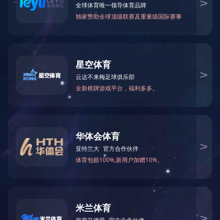
河南乐动·网站在线注册-乐动(中国) 合作案例
浏览次数：1854次
所属分类：成功案例
发布日期：2020-11-26 19:44:32
咨询热线：19949181999