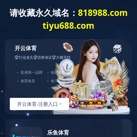
乐动·网站在线注册-乐动(中国)
乐动·网站在线注册
公司简介
乐动·网站在线注册
产品展示
成功案例
厂区展示
当前位置：
>
乐动·网站在线注册
成功案例
联系我们