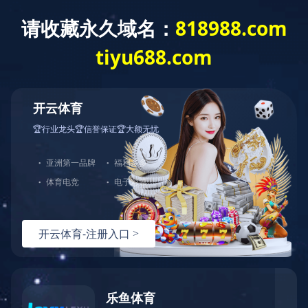
乐动·网站在线注册-乐动(中国)
乐动·网站在线注册
公司简介
乐动·网站在线注册
产品展示
成功案例
厂区展示
当前位置：
>
乐动·网站在线注册
成功案例
联系我们