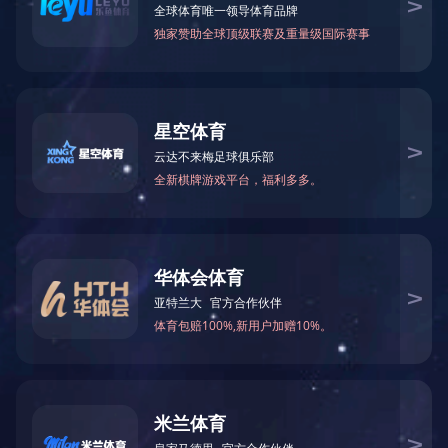
河南省郑州市南四环标志杆安装现象
浏览次数：2094次
所属分类：成功案例
发布日期：2020-12-14 10:31:36
咨询热线：19949181999